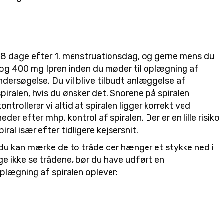
 4-8 dage efter 1. menstruationsdag, og gerne mens du
 og 400 mg Ipren inden du møder til oplægning af
ersøgelse. Du vil blive tilbudt anlæggelse af
iralen, hvis du ønsker det. Snorene på spiralen
trollerer vi altid at spiralen ligger korrekt ved
der efter mhp. kontrol af spiralen. Der er en lille risiko
al især efter tidligere kejsersnit.
r du kan mærke de to tråde der hænger et stykke ned i
e ikke se trådene, bør du have udført en
plægning af spiralen oplever: