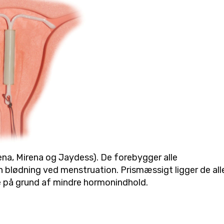
eena, Mirena og Jaydess). De forebygger alle
n blødning ved menstruation. Prismæssigt ligger de all
re på grund af mindre hormonindhold.