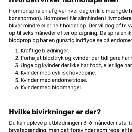
Hvordan virker hormonspiralen
Hormonspiralen afgiver hver dag en lille mængde 
kønshormon). Hormonet får slimhinden i livmoderen
bliver mindre eller helt holder op. Der vil dog oft
op til seks måneder efter oplægning. Da spiralen ik
blodprop og har en gunstig indflydelse på endometr
Kraftige blødninger.
Forhøjet blodtryk og kvinder der tidligere har
Unge og kvinder der ikke har født, eller lige h
Kvinder med cyklisk hovedpine.
Kvinder med endometriose.
Kvinder med blodmangel.
Hvilke bivirkninger er der?
Du kan opleve pletblødninger i 3-6 måneder i star
brystspænding, men det forsvinder som regel efte