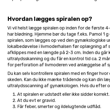
Hvordan lægges spiralen op?
Vi vil helst lægge spiralen op inden for de første
har blødning. Hjemme bør du tage f.eks. Pamol 1 g
spiralen, som lægges op ved den gynækologiske und
lokalbedøvelse i livmoderhalsen før oplægning af sp
afklippes med en længde på 2-3 cm. Inden du går kon
ultralydsskanning og du får en kontrol tid ca. 2 måne
for perforation af livmoderen ved anlæggelse af spir
Du kan selv kontrollere spiralen med en finger hvo
skeden. Kan du ikke mærke trådende og kan din læg
ultralydsscanning af gynækologen. Hvis du efter o
At spiralen er udstødt eller ikke sidder korrekt.
At du evt er gravid.
Får feber, smerter og ildelugtende udflåd.