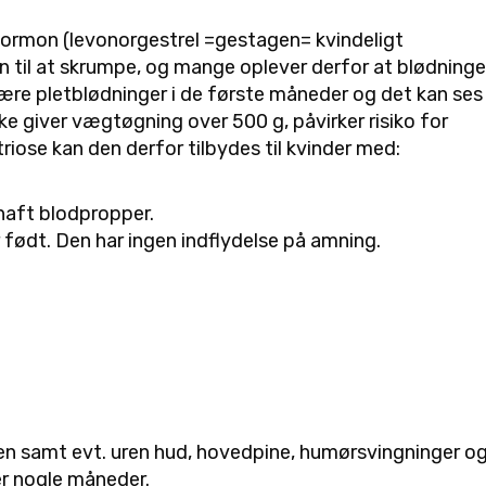
hormon (levonorgestrel =gestagen= kvindeligt
 til at skrumpe, og mange oplever derfor at blødning
e være pletblødninger i de første måneder og det kan ses
ke giver vægtøgning over 500 g, påvirker risiko for
iose kan den derfor tilbydes til kvinder med:
 haft blodpropper.
ar født. Den har ingen indflydelse på amning.
ten samt evt. uren hud, hovedpine, humørsvingninger o
r nogle måneder.