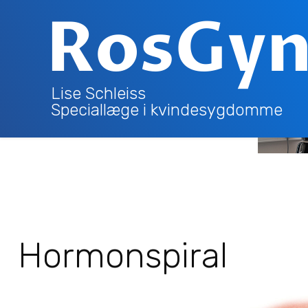
RosGy
FORSIDE
Lise Schleiss
Speciallæge i kvindesygdomme
Hormonspiral