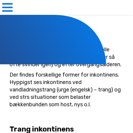
RosGyn
Urininkontinens
Urininkontinens rammer op til 45% af alle
kvinder hyppigst efter fødsler ( hvor der så
ofte svinder igen) og efter overgangsalderen.
Der findes forskellige former for inkontinens.
Hyppigst ses inkontinens ved
vandladningstrang (urge (engelsk) – trang) og
ved strs situationer som belaster
bækkenbunden som host, nys o.l.
Trang inkontinens